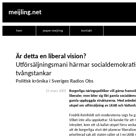
meijling.net
hem
jesper meijling
kontakt
Är detta en liberal vision?
Utförsäljningsmani härmar socialdemokrati
tvångstankar
Politisk krönika i Sveriges Radios Obs
21 mars 2005
Borgerliga näringspolitiker vill gärna fram
liberaler, men biter sig likt gamla socialdemo
gamla uppbyggda strukturerna. Med anledni
utspel om utförsäljning av LKAB och Vattenfa
Fredrik Reinfeldt och moderaterna sägs ha gå
Vilket inte alla uppskattar. Så kanske för att
intrycket, kom ett så kallat utspel förra veck
att de borgerliga visst det planerar liberalise
prioriterad sak att staten säljer ut t ex LKAB o