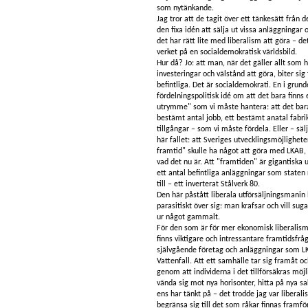
som nytänkande.
Jag tror att de tagit över ett tänkesätt från d
den fixa idén att sälja ut vissa anläggningar
det har rätt lite med liberalism att göra – de
verket på en socialdemokratisk världsbild.
Hur då? Jo: att man, när det gäller allt som 
investeringar och välstånd att göra, biter sig 
befintliga. Det är socialdemokrati. En i grun
fördelningspolitisk idé om att det bara finns
utrymme" som vi måste hantera: att det bara
bestämt antal jobb, ett bestämt anatal fabrik
tillgångar – som vi måste fördela. Eller – säl
här fallet: att Sveriges utvecklingsmöjlighete
framtid" skulle ha något att göra med LKAB, V
vad det nu är. Att "framtiden" är gigantiska u
ett antal befintliga anläggningar som staten
till – ett inverterat Stålverk 80.
Den här påstått liberala utförsäljningsmanin
parasitiskt över sig: man krafsar och vill suga
ur något gammalt.
För den som är för mer ekonomisk liberalism 
finns viktigare och intressantare framtidsfr
självgående företag och anläggningar som L
Vattenfall. Att ett samhälle tar sig framåt och
genom att individerna i det tillförsäkras möjli
vända sig mot nya horisonter, hitta på nya s
ens har tänkt på – det trodde jag var liberali
begränsa sig till det som råkar finnas framfö