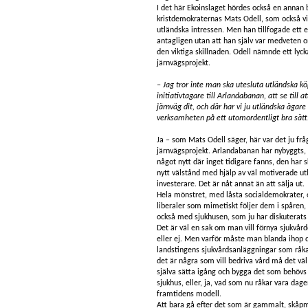
I det här Ekoinslaget hördes också en annan b
kristdemokraternas Mats Odell, som också vill
utländska intressen. Men han tillfogade ett
antagligen utan att han själv var medveten 
den viktiga skillnaden. Odell nämnde ett lyck
järnvägsprojekt.
– Jag tror inte man ska utesluta utländska köp
initiativtagare till Arlandabanan, att se till a
järnväg dit, och där har vi ju utländska ägar
verksamheten på ett utomordentligt bra sätt
Ja – som Mats Odell säger, här var det ju frå
järnvägsprojekt. Arlandabanan har nybyggts, d
något nytt där inget tidigare fanns, den har
nytt välstånd med hjälp av väl motiverade ut
investerare. Det är nåt annat än att sälja ut.
Hela mönstret, med låsta socialdemokrater,
liberaler som mimetiskt följer dem i spåren,
också med sjukhusen, som ju har diskuterats 
Det är väl en sak om man vill förnya sjukvård
eller ej. Men varför måste man blanda ihop 
landstingens sjukvårdsanläggningar som råka
det är några som vill bedriva vård må det väl 
själva sätta igång och bygga det som behövs t
sjukhus, eller, ja, vad som nu råkar vara dage
framtidens modell.
Att bara gå efter det som är gammalt, skåp