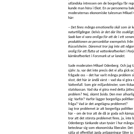
utländska intressen om de borgerliga får re
kunde man höra i Ekot. En av personerna bak
moderaternas ekonomiske talesman Mikael 
här:
– Det finns många emotionella skäl som är ko
naturtillgångar. Delvis är det där lite osakl
Saab kan vi vara oroliga för att de i ett senar
produktionen av personbilar exempelvis från T
Rüsselsheim. Däremot tror jag inte att någo
orolig för att flytta ut vattenkraftverket i Porj
kärnkraftverket i Forsmark ut ur landet.
Sade moderaten Mikael Odenberg. Och jag tä
själv: Ja, var det inte precis det vi alla gick 
frågade oss – det har varit många problem s
visst, det här är ändå värst – vad ska vi gör
Vattenfall. Som gör miljardvinster, som tickar 
statskassan. Vad ska vi göra med detta jätt
problem? Nej, skämt åsido. Den mer allvarlig
sig: Varför? Varför lägger borgerliga politiker
fråga? Vad är det angelägna problemet?
Jag tror problemet är att borgerliga politiker
här – om de tror att de då är goda och kämpa
tror att det största problemet finns, ja, inte 
Odenbergs tänkande utan tyvärr i hur många
betecknar sig som ekonomiska liberaler. Det
sälja ut offentligt ägda anläggningar låter ju 